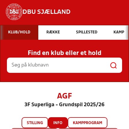
DBU SJÆLLAND
Hvad vil du søge efter?
KLUB/HOLD
RÆKKE
SPILLESTED
KAMP
INDHOLD OG NYHEDER
Find en klub eller et hold
STILLINGER, RESULTATER, KLUBBER OG
HOLD
AGF
3F Superliga - Grundspil 2025/26
STILLING
INFO
KAMPPROGRAM