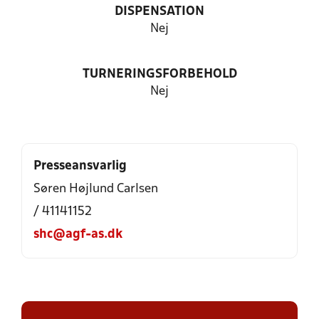
DISPENSATION
Nej
TURNERINGSFORBEHOLD
Nej
Presseansvarlig
Søren Højlund Carlsen
/ 41141152
shc@agf-as.dk