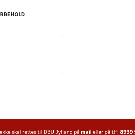
ORBEHOLD
ke skal rettes til DBU Jylland på
mail
eller på tlf:
8939