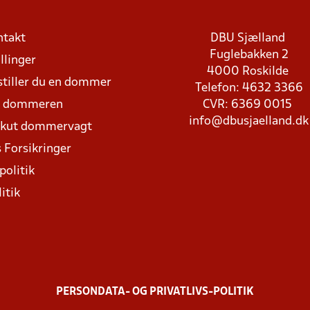
ntakt
DBU Sjælland
Fuglebakken 2
llinger
4000 Roskilde
stiller du en dommer
Telefon: 4632 3366
d dommeren
CVR: 6369 0015
info@dbusjaelland.dk
Akut dommervagt
 Forsikringer
politik
itik
PERSONDATA- OG PRIVATLIVS-POLITIK