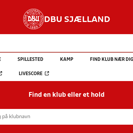
DBU SJÆLLAND
E
SPILLESTED
KAMP
FIND KLUB NÆR DI
LIVESCORE
Find en klub eller et hold