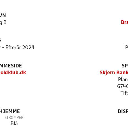
VN
g B
Br
E
r - Efterår 2024
P
EMMESIDE
SP
ldklub.dk
Skjern Ban
Plan
674
Tlf
 HJEMME
DIS
STRØMPER
Blå