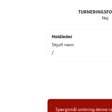
TURNERINGSF
Nej
Holdleder
Skjult navn
/
Spørgsmål omkring denne ræk