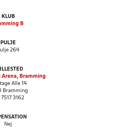
KLUB
amming B
PULJE
ulje 264
ILLESTED
k Arena, Bramming
tage Alle 14
0 Bramming
: 7517 3162
PENSATION
Nej