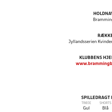
HOLDNA
Brammin
RÆKK
Jyllandsserien Kvinde
KLUBBENS HJ
www.brammingbo
SPILLEDRAGT
TRØJE
SHORTS
Gul
Blå