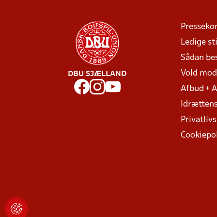
Presseko
Ledige sti
Sådan be
Vold mo
DBU SJÆLLAND
Afbud + 
Idrættens
Privatlivs
Cookiepol