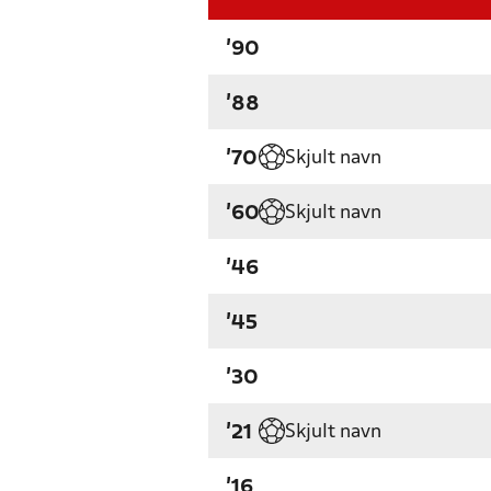
'90
'88
Skjult navn
'70
Skjult navn
'60
'46
'45
'30
Skjult navn
'21
'16