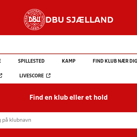
DBU SJÆLLAND
E
SPILLESTED
KAMP
FIND KLUB NÆR DI
LIVESCORE
Find en klub eller et hold