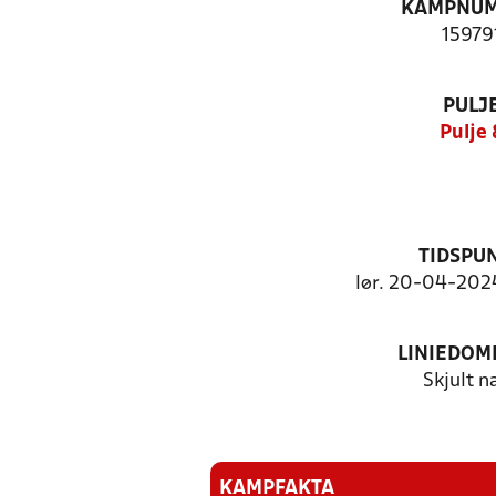
KAMPNU
15979
PULJ
Pulje 
TIDSPU
lør. 20-04-2024
LINIEDOM
Skjult n
KAMPFAKTA