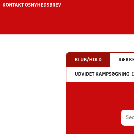
KONTAKT OS
NYHEDSBREV
KLUB/HOLD
RÆKK
UDVIDET KAMPSØGNING