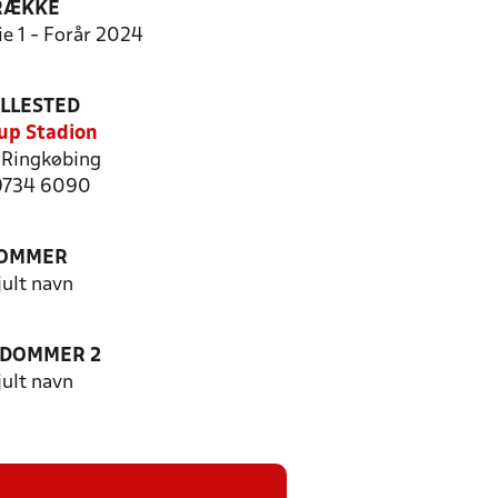
RÆKKE
ie 1 - Forår 2024
ILLESTED
up Stadion
Ringkøbing
 9734 6090
OMMER
jult navn
EDOMMER 2
jult navn