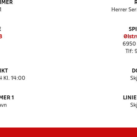
MMER
1
Herrer Ser
E
SP
8
Ølstr
6950 
Tlf:
NKT
D
 Kl. 14:00
Sk
MER 1
LINI
avn
Sk