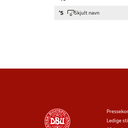
Skjult navn
'5
Presseko
Ledige sti