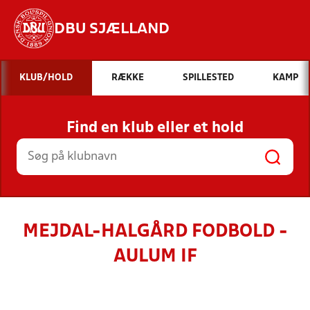
DBU SJÆLLAND
Hvad vil du søge efter?
KLUB/HOLD
RÆKKE
SPILLESTED
KAMP
INDHOLD OG NYHEDER
Find en klub eller et hold
STILLINGER, RESULTATER, KLUBBER OG
HOLD
MEJDAL-HALGÅRD FODBOLD -
AULUM IF