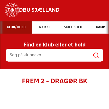
DBU SJÆLLAND
Hvad vil du søge efter?
KLUB/HOLD
RÆKKE
SPILLESTED
KAMP
INDHOLD OG NYHEDER
Find en klub eller et hold
STILLINGER, RESULTATER, KLUBBER OG
HOLD
FREM 2 - DRAGØR BK