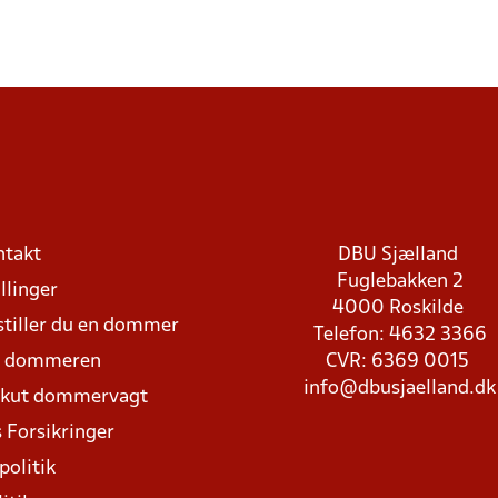
ntakt
DBU Sjælland
Fuglebakken 2
llinger
4000 Roskilde
stiller du en dommer
Telefon: 4632 3366
d dommeren
CVR: 6369 0015
info@dbusjaelland.dk
Akut dommervagt
 Forsikringer
politik