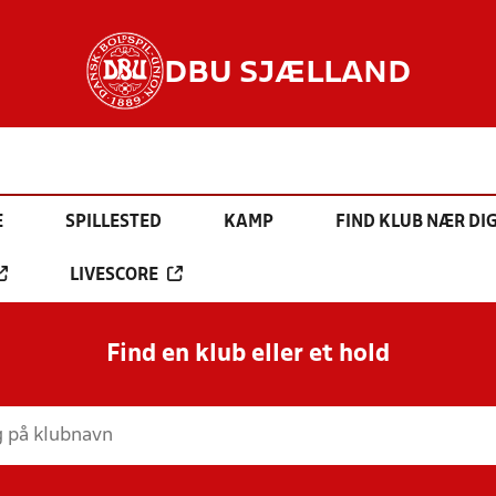
DBU SJÆLLAND
E
SPILLESTED
KAMP
FIND KLUB NÆR DI
LIVESCORE
Find en klub eller et hold