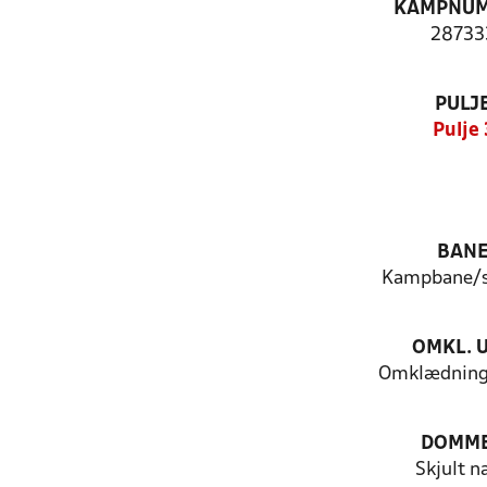
KAMPNU
28733
PULJ
Pulje 
BAN
Kampbane/s
OMKL. 
Omklædning
DOMM
Skjult n