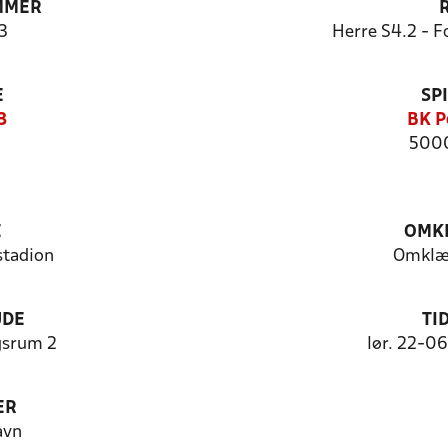
MMER
3
Herre S4.2 - F
E
SP
3
BK P
5000
E
OMKL
tadion
Omklæ
UDE
TI
srum 2
lør. 22-0
ER
avn