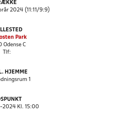
RÆKKE
orår 2024 (11:11/9:9)
ILLESTED
osten Park
 Odense C
Tlf:
. HJEMME
dningsrum 1
DSPUNKT
6-2024 Kl. 15:00