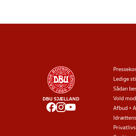
Presseko
Ledige sti
Sådan be
Vold mo
DBU SJÆLLAND
Afbud + 
Idrættens
Privatlivs