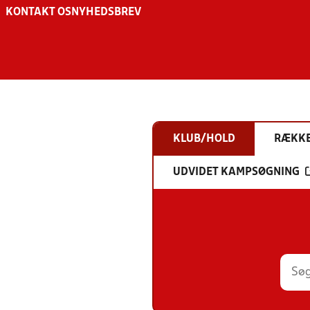
KONTAKT OS
NYHEDSBREV
KLUB/HOLD
RÆKK
UDVIDET KAMPSØGNING