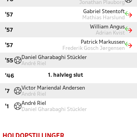
Jonathan Plauborg
Gabriel Steentoft
'57
Mathias Harslund
William Angus
'57
Adrian Kvist
Patrick Markussen
'57
Frederik Gosch Jørgensen
Daniel Gharabaghi Stückler
'55
André Riel
1. halvleg slut
'46
Victor Mariendal Andersen
'7
André Riel
André Riel
'1
Daniel Gharabaghi Stückler
HOLDOPSTILLINGER