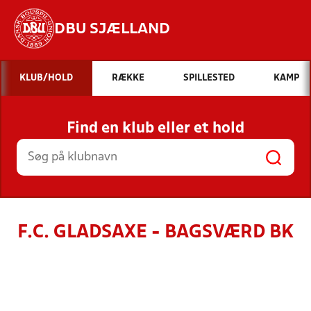
DBU SJÆLLAND
Hvad vil du søge efter?
KLUB/HOLD
RÆKKE
SPILLESTED
KAMP
INDHOLD OG NYHEDER
Find en klub eller et hold
STILLINGER, RESULTATER, KLUBBER OG
HOLD
F.C. GLADSAXE - BAGSVÆRD BK