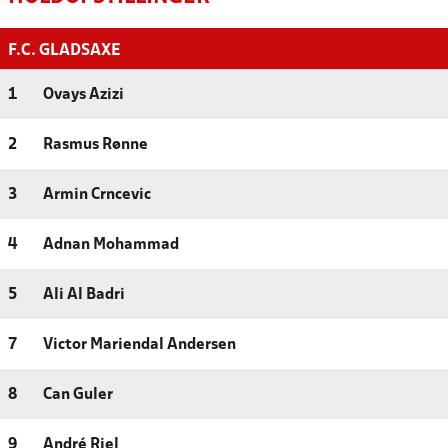
F.C. GLADSAXE
1
Ovays Azizi
2
Rasmus Rønne
3
Armin Crncevic
4
Adnan Mohammad
5
Ali Al Badri
7
Victor Mariendal Andersen
8
Can Guler
9
André Riel