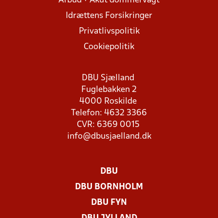
Afbud + Akut dommervagt
Idrættens Forsikringer
Privatlivspolitik
Cookiepolitik
DBU Sjælland
Fuglebakken 2
4000 Roskilde
Telefon: 4632 3366
CVR: 6369 0015
info@dbusjaelland.dk
DBU
DBU BORNHOLM
DBU FYN