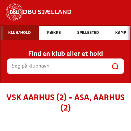
DBU SJÆLLAND
Hvad vil du søge efter?
KLUB/HOLD
RÆKKE
SPILLESTED
KAMP
INDHOLD OG NYHEDER
Find en klub eller et hold
STILLINGER, RESULTATER, KLUBBER OG
HOLD
VSK AARHUS (2) - ASA, AARHUS
(2)