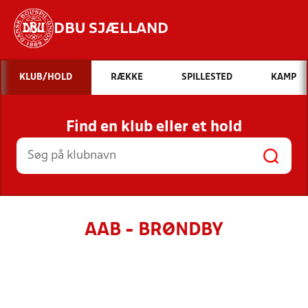
DBU SJÆLLAND
Hvad vil du søge efter?
KLUB/HOLD
RÆKKE
SPILLESTED
KAMP
INDHOLD OG NYHEDER
Find en klub eller et hold
STILLINGER, RESULTATER, KLUBBER OG
HOLD
AAB - BRØNDBY