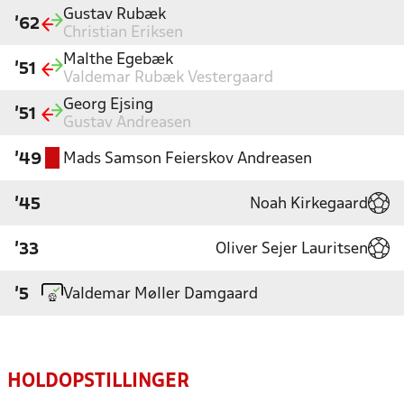
Gustav Rubæk
'62
Christian Eriksen
Malthe Egebæk
'51
Valdemar Rubæk Vestergaard
Georg Ejsing
'51
Gustav Andreasen
Mads Samson Feierskov Andreasen
'49
Noah Kirkegaard
'45
Oliver Sejer Lauritsen
'33
Valdemar Møller Damgaard
'5
HOLDOPSTILLINGER