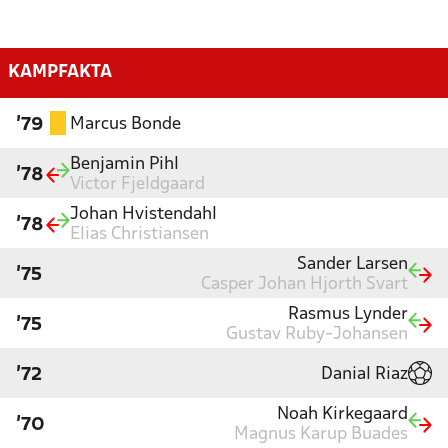
KAMPFAKTA
Marcus Bonde
'79
Benjamin Pihl
'78
Victor Fjeldgaard
Johan Hvistendahl
'78
Elias Christiansen
Sander Larsen
'75
Casper Johan Hjorth Svart
Rasmus Lynder
'75
Gustav Ruby-Johansen
Danial Riaz
'72
Noah Kirkegaard
'70
Magnus Karup Buades