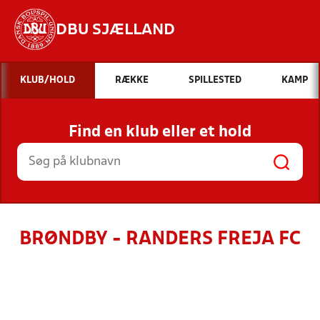
DBU SJÆLLAND
Hvad vil du søge efter?
KLUB/HOLD
RÆKKE
SPILLESTED
KAMP
INDHOLD OG NYHEDER
Find en klub eller et hold
STILLINGER, RESULTATER, KLUBBER OG
HOLD
BRØNDBY - RANDERS FREJA FC