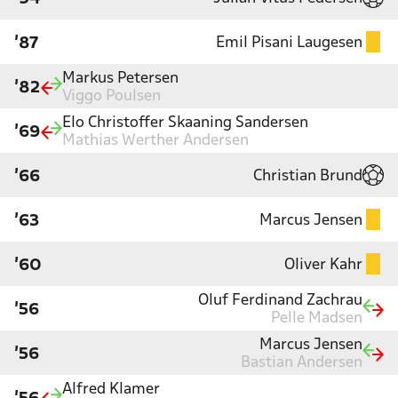
Emil Pisani Laugesen
'87
Markus Petersen
'82
Viggo Poulsen
Elo Christoffer Skaaning Sandersen
'69
Mathias Werther Andersen
Christian Brund
'66
Marcus Jensen
'63
Oliver Kahr
'60
Oluf Ferdinand Zachrau
'56
Pelle Madsen
Marcus Jensen
'56
Bastian Andersen
Alfred Klamer