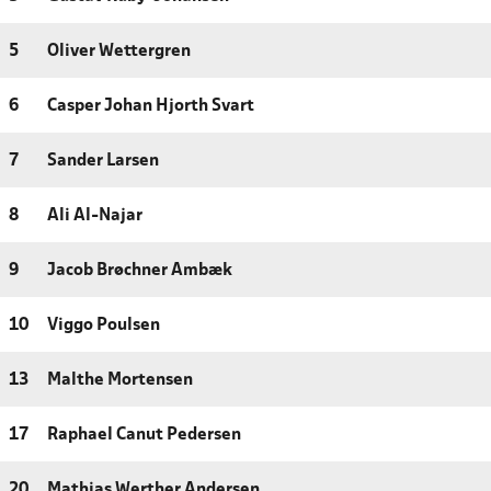
5
Oliver Wettergren
6
Casper Johan Hjorth Svart
7
Sander Larsen
8
Ali Al-Najar
9
Jacob Brøchner Ambæk
10
Viggo Poulsen
13
Malthe Mortensen
17
Raphael Canut Pedersen
20
Mathias Werther Andersen