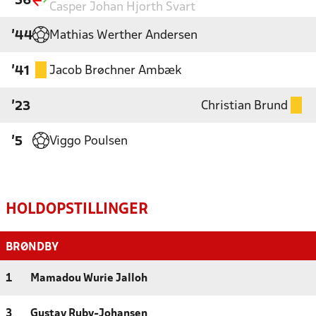
'56
Casper Johan Hjorth Svart
Mathias Werther Andersen
'44
Jacob Brøchner Ambæk
'41
Christian Brund
'23
Viggo Poulsen
'5
HOLDOPSTILLINGER
BRØNDBY
1
Mamadou Wurie Jalloh
3
Gustav Ruby-Johansen