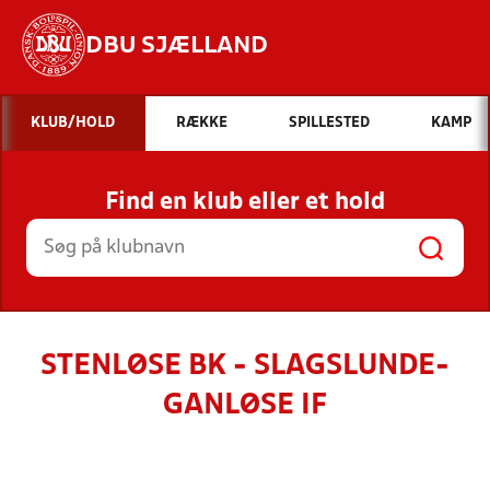
DBU SJÆLLAND
Hvad vil du søge efter?
KLUB/HOLD
RÆKKE
SPILLESTED
KAMP
INDHOLD OG NYHEDER
Find en klub eller et hold
STILLINGER, RESULTATER, KLUBBER OG
HOLD
STENLØSE BK - SLAGSLUNDE-
GANLØSE IF