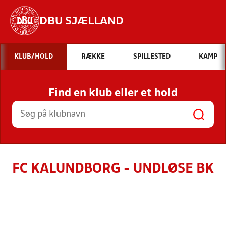
DBU SJÆLLAND
Hvad vil du søge efter?
KLUB/HOLD
RÆKKE
SPILLESTED
KAMP
INDHOLD OG NYHEDER
Find en klub eller et hold
STILLINGER, RESULTATER, KLUBBER OG
HOLD
FC KALUNDBORG - UNDLØSE BK