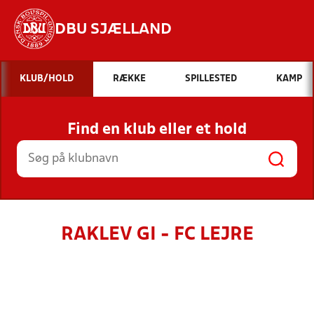
DBU SJÆLLAND
Hvad vil du søge efter?
KLUB/HOLD
RÆKKE
SPILLESTED
KAMP
INDHOLD OG NYHEDER
Find en klub eller et hold
STILLINGER, RESULTATER, KLUBBER OG
HOLD
RAKLEV GI - FC LEJRE