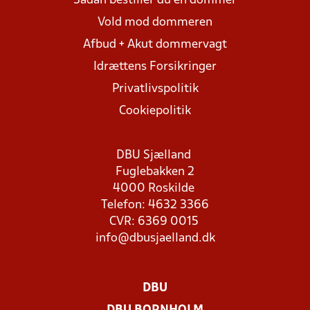
Sådan bestiller du en dommer
Vold mod dommeren
Afbud + Akut dommervagt
Idrættens Forsikringer
Privatlivspolitik
Cookiepolitik
DBU Sjælland
Fuglebakken 2
4000 Roskilde
Telefon: 4632 3366
CVR: 6369 0015
info@dbusjaelland.dk
DBU