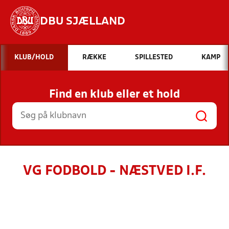
DBU SJÆLLAND
Hvad vil du søge efter?
KLUB/HOLD
RÆKKE
SPILLESTED
KAMP
INDHOLD OG NYHEDER
Find en klub eller et hold
STILLINGER, RESULTATER, KLUBBER OG
HOLD
VG FODBOLD - NÆSTVED I.F.