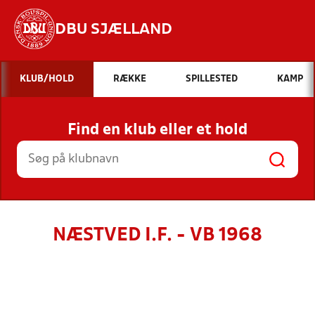
DBU SJÆLLAND
Hvad vil du søge efter?
KLUB/HOLD
RÆKKE
SPILLESTED
KAMP
INDHOLD OG NYHEDER
Find en klub eller et hold
STILLINGER, RESULTATER, KLUBBER OG
HOLD
NÆSTVED I.F. - VB 1968