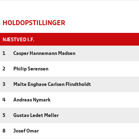
HOLDOPSTILLINGER
NÆSTVED I.F.
1
Casper Hannemann Madsen
2
Philip Sørensen
3
Malte Enghave Carlsen Flindtholdt
4
Andreas Nymark
5
Gustav Ledet Møller
8
Josef Omar