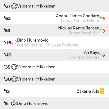
Valdemar Mikkelsen
'67
Abdou James Goddard
'62
Pouya Tobias Nikoui
Nicklas Rønne Jensen
'53
Jonas Darabifar
Dino Huremovic
'46
Cornelius Emil Thrysøe Pedersen
Ali Kaya
'40
Andreas Risnæs
Valdemar Mikkelsen
'35
Valdemar Mikkelsen
'30
Zakaria Alla
'12
Dino Huremovic
'5