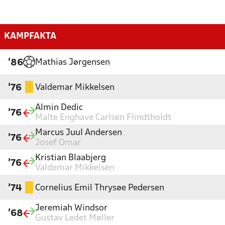
KAMPFAKTA
Mathias Jørgensen
'86
Valdemar Mikkelsen
'76
Almin Dedic
'76
Malte Enghave Carlsen Flindtholdt
Marcus Juul Andersen
'76
Josef Omar
Kristian Blaabjerg
'76
Valdemar Mikkelsen
Cornelius Emil Thrysøe Pedersen
'74
Jeremiah Windsor
'68
Gustav Ledet Møller