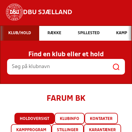
DBU SJÆLLAND
Hvad vil du søge efter?
KLUB/HOLD
RÆKKE
SPILLESTED
KAMP
INDHOLD OG NYHEDER
Find en klub eller et hold
STILLINGER, RESULTATER, KLUBBER OG
HOLD
FARUM BK
HOLDOVERSIGT
KLUBINFO
KONTAKTER
KAMPPROGRAM
STILLINGER
KARANTÆNER