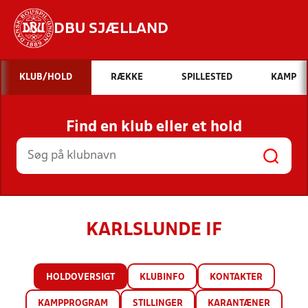
DBU SJÆLLAND
Hvad vil du søge efter?
KLUB/HOLD
RÆKKE
SPILLESTED
KAMP
INDHOLD OG NYHEDER
Find en klub eller et hold
STILLINGER, RESULTATER, KLUBBER OG
HOLD
KARLSLUNDE IF
HOLDOVERSIGT
KLUBINFO
KONTAKTER
KAMPPROGRAM
STILLINGER
KARANTÆNER