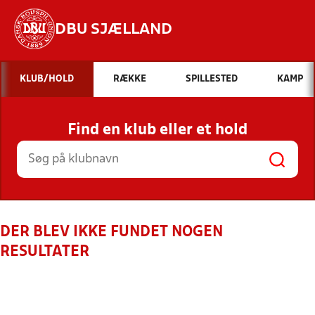
DBU SJÆLLAND
Hvad vil du søge efter?
KLUB/HOLD
RÆKKE
SPILLESTED
KAMP
INDHOLD OG NYHEDER
Find en klub eller et hold
STILLINGER, RESULTATER, KLUBBER OG
HOLD
DER BLEV IKKE FUNDET NOGEN
RESULTATER