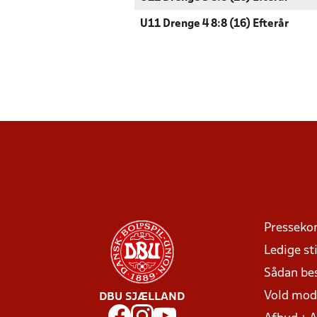
U11 Drenge 4 8:8 (16) Efterår
Presseko
Ledige sti
Sådan be
Vold mo
DBU SJÆLLAND