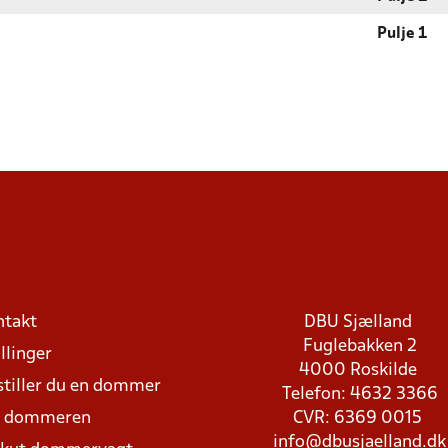
Pulje 1
ntakt
DBU Sjælland
Fuglebakken 2
llinger
4000 Roskilde
stiller du en dommer
Telefon: 4632 3366
d dommeren
CVR: 6369 0015
info@dbusjaelland.dk