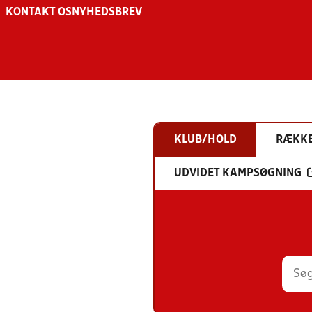
KONTAKT OS
NYHEDSBREV
KLUB/HOLD
RÆKK
UDVIDET KAMPSØGNING