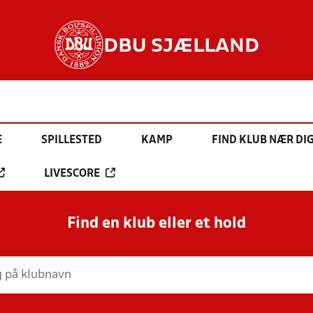
DBU SJÆLLAND
E
SPILLESTED
KAMP
FIND KLUB NÆR DI
LIVESCORE
Find en klub eller et hold