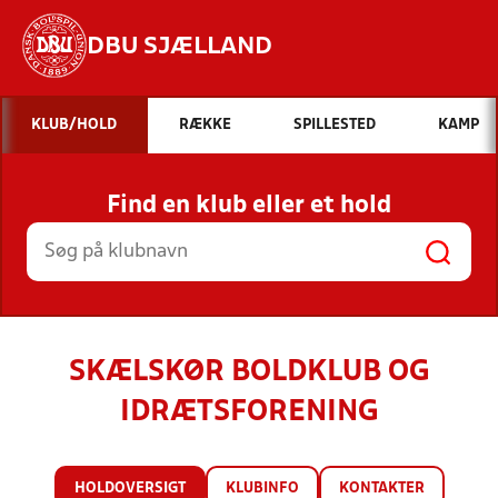
DBU SJÆLLAND
Hvad vil du søge efter?
KLUB/HOLD
RÆKKE
SPILLESTED
KAMP
INDHOLD OG NYHEDER
Find en klub eller et hold
STILLINGER, RESULTATER, KLUBBER OG
HOLD
SKÆLSKØR BOLDKLUB OG
IDRÆTSFORENING
HOLDOVERSIGT
KLUBINFO
KONTAKTER