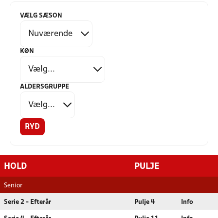
VÆLG SÆSON
KØN
ALDERSGRUPPE
RYD
HOLD
PULJE
Senior
Serie 2 - Efterår
Pulje 4
Info