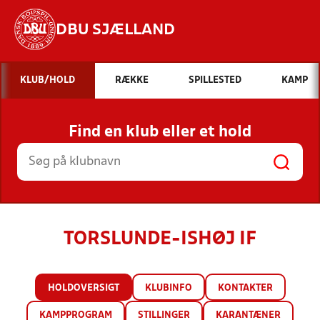
DBU SJÆLLAND
Hvad vil du søge efter?
KLUB/HOLD
RÆKKE
SPILLESTED
KAMP
INDHOLD OG NYHEDER
Find en klub eller et hold
STILLINGER, RESULTATER, KLUBBER OG
HOLD
TORSLUNDE-ISHØJ IF
HOLDOVERSIGT
KLUBINFO
KONTAKTER
KAMPPROGRAM
STILLINGER
KARANTÆNER