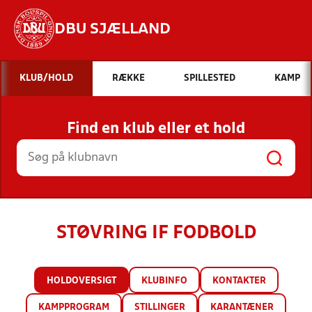
DBU SJÆLLAND
Hvad vil du søge efter?
KLUB/HOLD
RÆKKE
SPILLESTED
KAMP
INDHOLD OG NYHEDER
Find en klub eller et hold
STILLINGER, RESULTATER, KLUBBER OG
HOLD
STØVRING IF FODBOLD
HOLDOVERSIGT
KLUBINFO
KONTAKTER
KAMPPROGRAM
STILLINGER
KARANTÆNER