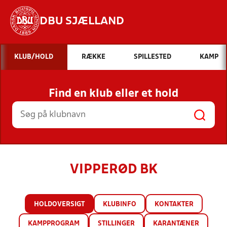
DBU SJÆLLAND
Hvad vil du søge efter?
KLUB/HOLD
RÆKKE
SPILLESTED
KAMP
INDHOLD OG NYHEDER
Find en klub eller et hold
STILLINGER, RESULTATER, KLUBBER OG
HOLD
VIPPERØD BK
HOLDOVERSIGT
KLUBINFO
KONTAKTER
KAMPPROGRAM
STILLINGER
KARANTÆNER