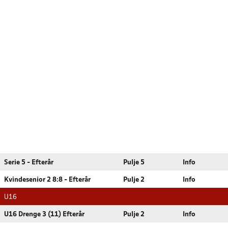
Serie 5 - Efterår
Pulje 5
Info
Kvindesenior 2 8:8 - Efterår
Pulje 2
Info
U16
U16 Drenge 3 (11) Efterår
Pulje 2
Info