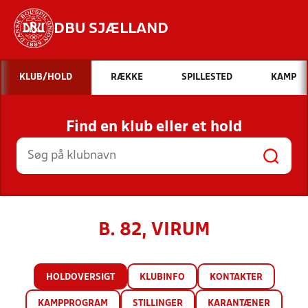
DBU SJÆLLAND
Hvad vil du søge efter?
KLUB/HOLD
RÆKKE
SPILLESTED
KAMP
INDHOLD OG NYHEDER
Find en klub eller et hold
STILLINGER, RESULTATER, KLUBBER OG
HOLD
B. 82, VIRUM
HOLDOVERSIGT
KLUBINFO
KONTAKTER
KAMPPROGRAM
STILLINGER
KARANTÆNER