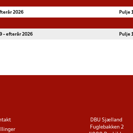
fterår 2026
Pulje 
 - efterår 2026
Pulje 
ntakt
DBU Sjælland
Fuglebakken 2
llinger