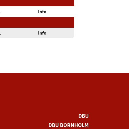
1
Info
1
Info
DBU
DBU BORNHOLM