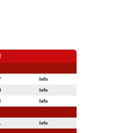
E
7
Info
4
Info
2
Info
1
Info