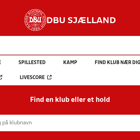
DBU SJÆLLAND
E
SPILLESTED
KAMP
FIND KLUB NÆR DI
LIVESCORE
Find en klub eller et hold