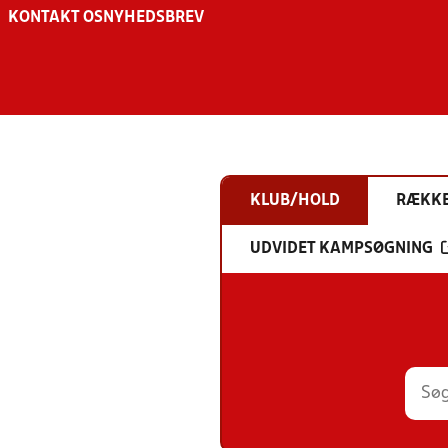
KONTAKT OS
NYHEDSBREV
KLUB/HOLD
RÆKK
UDVIDET KAMPSØGNING