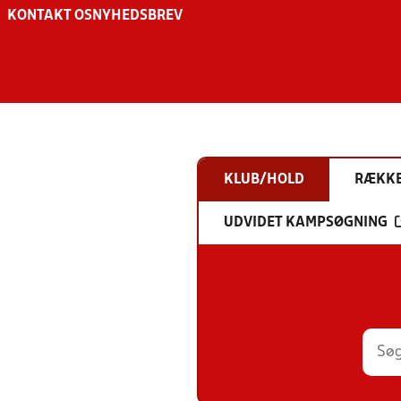
KONTAKT OS
NYHEDSBREV
KLUB/HOLD
RÆKK
UDVIDET KAMPSØGNING