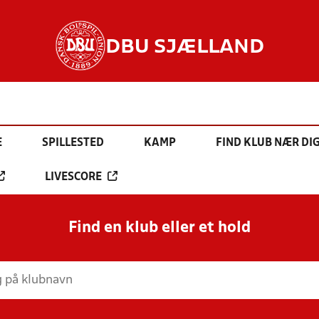
DBU SJÆLLAND
E
SPILLESTED
KAMP
FIND KLUB NÆR DI
LIVESCORE
Find en klub eller et hold