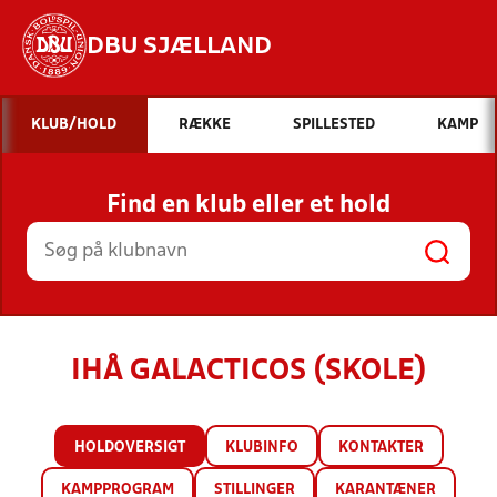
DBU SJÆLLAND
Hvad vil du søge efter?
KLUB/HOLD
RÆKKE
SPILLESTED
KAMP
INDHOLD OG NYHEDER
Find en klub eller et hold
STILLINGER, RESULTATER, KLUBBER OG
HOLD
IHÅ GALACTICOS (SKOLE)
HOLDOVERSIGT
KLUBINFO
KONTAKTER
KAMPPROGRAM
STILLINGER
KARANTÆNER