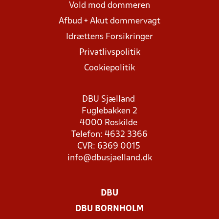
Vold mod dommeren
Afbud + Akut dommervagt
Idrættens Forsikringer
Privatlivspolitik
Cookiepolitik
DBU Sjælland
Fuglebakken 2
4000 Roskilde
Telefon: 4632 3366
CVR: 6369 0015
info@dbusjaelland.dk
DBU
DBU BORNHOLM