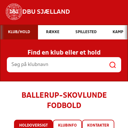
DBU SJÆLLAND
Hvad vil du søge efter?
KLUB/HOLD
RÆKKE
SPILLESTED
KAMP
INDHOLD OG NYHEDER
Find en klub eller et hold
STILLINGER, RESULTATER, KLUBBER OG
HOLD
BALLERUP-SKOVLUNDE
FODBOLD
HOLDOVERSIGT
KLUBINFO
KONTAKTER