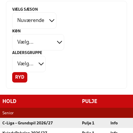
VÆLG SÆSON
KØN
ALDERSGRUPPE
RYD
HOLD
PULJE
Senior
C-Liga - Grundspil 2026/27
Pulje 1
Info