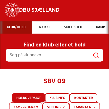
DBU SJÆLLAND
Hvad vil du søge efter?
KLUB/HOLD
RÆKKE
SPILLESTED
KAMP
INDHOLD OG NYHEDER
Find en klub eller et hold
STILLINGER, RESULTATER, KLUBBER OG
HOLD
SBV 09
HOLDOVERSIGT
KLUBINFO
KONTAKTER
KAMPPROGRAM
STILLINGER
KARANTÆNER