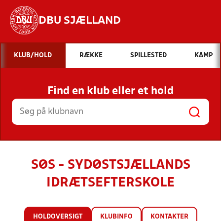
DBU SJÆLLAND
Hvad vil du søge efter?
KLUB/HOLD
RÆKKE
SPILLESTED
KAMP
INDHOLD OG NYHEDER
Find en klub eller et hold
STILLINGER, RESULTATER, KLUBBER OG
HOLD
SØS - SYDØSTSJÆLLANDS
IDRÆTSEFTERSKOLE
HOLDOVERSIGT
KLUBINFO
KONTAKTER