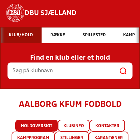
DBU SJÆLLAND
Hvad vil du søge efter?
KLUB/HOLD
RÆKKE
SPILLESTED
KAMP
INDHOLD OG NYHEDER
Find en klub eller et hold
STILLINGER, RESULTATER, KLUBBER OG
HOLD
AALBORG KFUM FODBOLD
HOLDOVERSIGT
KLUBINFO
KONTAKTER
KAMPPROGRAM
STILLINGER
KARANTÆNER