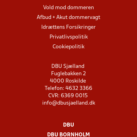
Vold mod dommeren
Afbud + Akut dommervagt
Idrættens Forsikringer
Privatlivspolitik
Cookiepolitik
DBU Sjælland
Fuglebakken 2
4000 Roskilde
Telefon: 4632 3366
CVR: 6369 0015
info@dbusjaelland.dk
DBU
DBU BORNHOLM