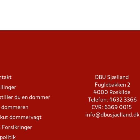
ntakt
DBU Sjælland
Fuglebakken 2
llinger
4000 Roskilde
stiller du en dommer
Telefon: 4632 3366
d dommeren
CVR: 6369 0015
info@dbusjaelland.dk
Akut dommervagt
 Forsikringer
politik