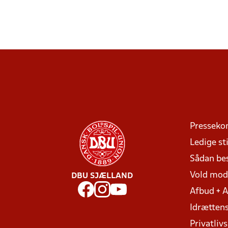
Presseko
Ledige sti
Sådan be
Vold mo
DBU SJÆLLAND
Afbud + 
Idrættens
Privatlivs