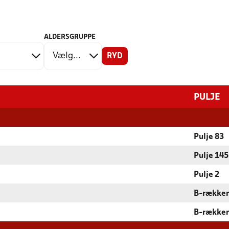
ALDERSGRUPPE
RYD
PULJE
Pulje 83
Pulje 145
Pulje 2
B-række
B-række