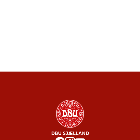
DBU SJÆLLAND