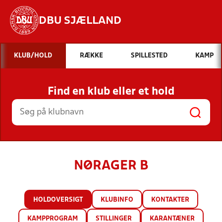
DBU SJÆLLAND
Hvad vil du søge efter?
KLUB/HOLD
RÆKKE
SPILLESTED
KAMP
INDHOLD OG NYHEDER
Find en klub eller et hold
STILLINGER, RESULTATER, KLUBBER OG
HOLD
NØRAGER B
HOLDOVERSIGT
KLUBINFO
KONTAKTER
KAMPPROGRAM
STILLINGER
KARANTÆNER