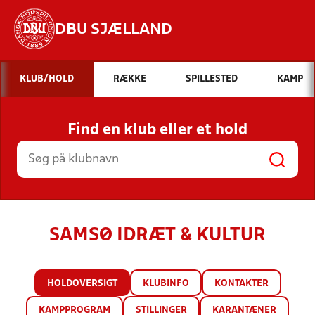
DBU SJÆLLAND
Hvad vil du søge efter?
KLUB/HOLD
RÆKKE
SPILLESTED
KAMP
INDHOLD OG NYHEDER
Find en klub eller et hold
STILLINGER, RESULTATER, KLUBBER OG
HOLD
SAMSØ IDRÆT & KULTUR
HOLDOVERSIGT
KLUBINFO
KONTAKTER
KAMPPROGRAM
STILLINGER
KARANTÆNER