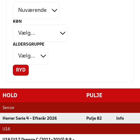
KØN
ALDERSGRUPPE
RYD
HOLD
PULJE
Senior
Herrer Serie 4 - Efterår 2026
Pulje 82
Info
U16
U16/U17 Drenge C (2011-2010) 8:8 -