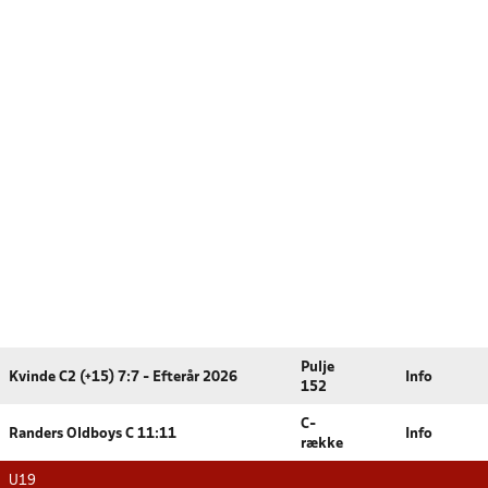
Pulje
Kvinde C2 (+15) 7:7 - Efterår 2026
Info
152
C-
Randers Oldboys C 11:11
Info
række
U19