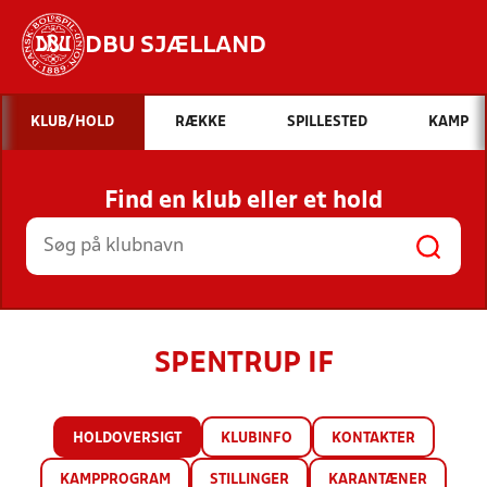
DBU SJÆLLAND
Hvad vil du søge efter?
KLUB/HOLD
RÆKKE
SPILLESTED
KAMP
INDHOLD OG NYHEDER
Find en klub eller et hold
STILLINGER, RESULTATER, KLUBBER OG
HOLD
SPENTRUP IF
HOLDOVERSIGT
KLUBINFO
KONTAKTER
KAMPPROGRAM
STILLINGER
KARANTÆNER