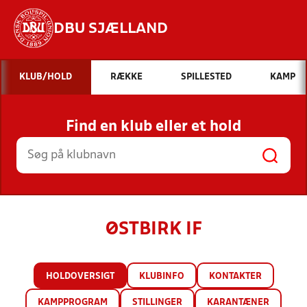
DBU SJÆLLAND
Hvad vil du søge efter?
KLUB/HOLD
RÆKKE
SPILLESTED
KAMP
INDHOLD OG NYHEDER
Find en klub eller et hold
STILLINGER, RESULTATER, KLUBBER OG
HOLD
ØSTBIRK IF
HOLDOVERSIGT
KLUBINFO
KONTAKTER
KAMPPROGRAM
STILLINGER
KARANTÆNER