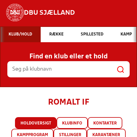
DBU SJÆLLAND
Hvad vil du søge efter?
KLUB/HOLD
RÆKKE
SPILLESTED
KAMP
INDHOLD OG NYHEDER
Find en klub eller et hold
STILLINGER, RESULTATER, KLUBBER OG
HOLD
ROMALT IF
HOLDOVERSIGT
KLUBINFO
KONTAKTER
KAMPPROGRAM
STILLINGER
KARANTÆNER