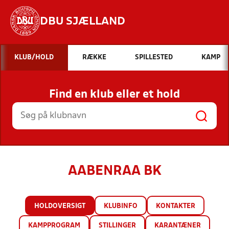
DBU SJÆLLAND
Hvad vil du søge efter?
KLUB/HOLD
RÆKKE
SPILLESTED
KAMP
INDHOLD OG NYHEDER
Find en klub eller et hold
STILLINGER, RESULTATER, KLUBBER OG
HOLD
AABENRAA BK
HOLDOVERSIGT
KLUBINFO
KONTAKTER
KAMPPROGRAM
STILLINGER
KARANTÆNER