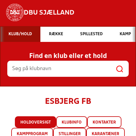
DBU SJÆLLAND
Hvad vil du søge efter?
KLUB/HOLD
RÆKKE
SPILLESTED
KAMP
INDHOLD OG NYHEDER
Find en klub eller et hold
STILLINGER, RESULTATER, KLUBBER OG
HOLD
ESBJERG FB
HOLDOVERSIGT
KLUBINFO
KONTAKTER
KAMPPROGRAM
STILLINGER
KARANTÆNER