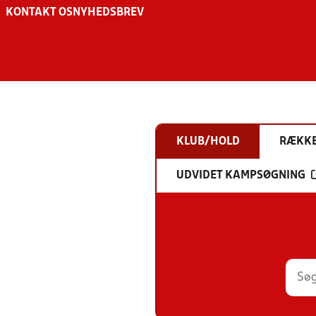
KONTAKT OS
NYHEDSBREV
KLUB/HOLD
RÆKK
UDVIDET KAMPSØGNING