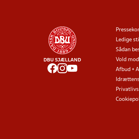
Presseko
Ledige sti
Sådan be
Vold mo
DBU SJÆLLAND
Afbud + 
Idrættens
Privatlivs
Cookiepol