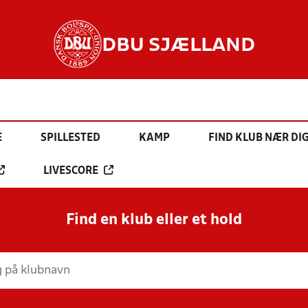
DBU SJÆLLAND
E
SPILLESTED
KAMP
FIND KLUB NÆR DI
LIVESCORE
Find en klub eller et hold