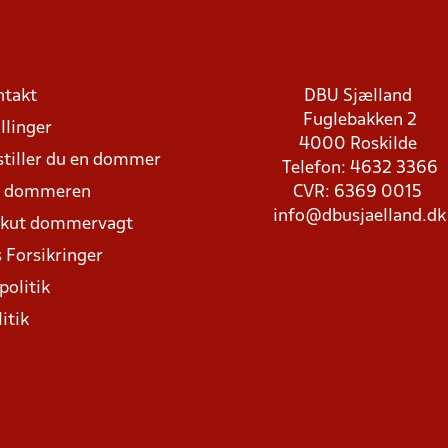
ntakt
DBU Sjælland
Fuglebakken 2
llinger
4000 Roskilde
stiller du en dommer
Telefon: 4632 3366
d dommeren
CVR: 6369 0015
info@dbusjaelland.dk
Akut dommervagt
 Forsikringer
politik
itik