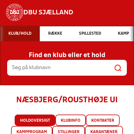
DBU SJÆLLAND
Hvad vil du søge efter?
KLUB/HOLD
RÆKKE
SPILLESTED
KAMP
INDHOLD OG NYHEDER
Find en klub eller et hold
STILLINGER, RESULTATER, KLUBBER OG
HOLD
NÆSBJERG/ROUSTHØJE UI
HOLDOVERSIGT
KLUBINFO
KONTAKTER
KAMPPROGRAM
STILLINGER
KARANTÆNER