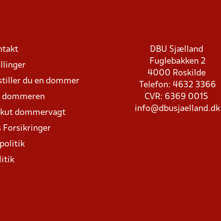
ntakt
DBU Sjælland
Fuglebakken 2
llinger
4000 Roskilde
stiller du en dommer
Telefon: 4632 3366
d dommeren
CVR: 6369 0015
info@dbusjaelland.dk
Akut dommervagt
 Forsikringer
politik
itik