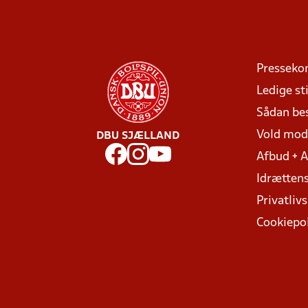
Presseko
Ledige sti
Sådan be
Vold mo
DBU SJÆLLAND
Afbud + 
Idrættens
Privatlivs
Cookiepol