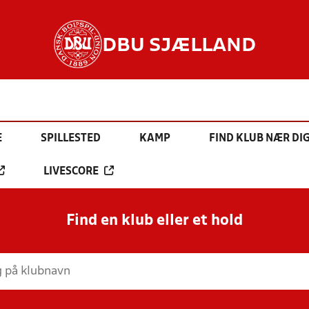
DBU SJÆLLAND
E
SPILLESTED
KAMP
FIND KLUB NÆR DI
LIVESCORE
Find en klub eller et hold