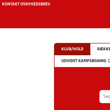
KONTAKT OS
NYHEDSBREV
KLUB/HOLD
RÆKK
UDVIDET KAMPSØGNING