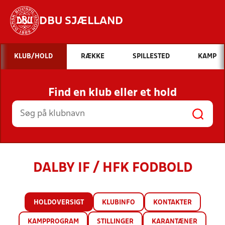
DBU SJÆLLAND
Hvad vil du søge efter?
KLUB/HOLD
RÆKKE
SPILLESTED
KAMP
INDHOLD OG NYHEDER
Find en klub eller et hold
STILLINGER, RESULTATER, KLUBBER OG
HOLD
DALBY IF / HFK FODBOLD
HOLDOVERSIGT
KLUBINFO
KONTAKTER
KAMPPROGRAM
STILLINGER
KARANTÆNER