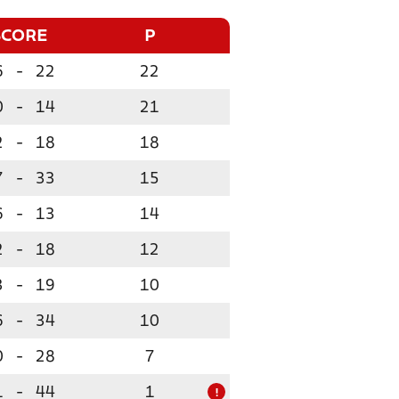
SCORE
P
6
-
22
22
0
-
14
21
2
-
18
18
7
-
33
15
6
-
13
14
2
-
18
12
3
-
19
10
6
-
34
10
0
-
28
7
1
-
44
1
!