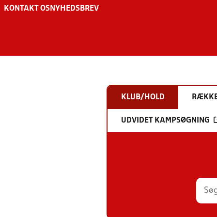
KONTAKT OS
NYHEDSBREV
KLUB/HOLD
RÆKK
UDVIDET KAMPSØGNING