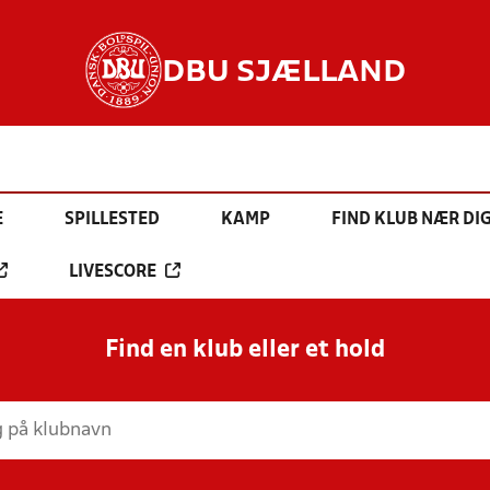
DBU SJÆLLAND
E
SPILLESTED
KAMP
FIND KLUB NÆR DI
LIVESCORE
Find en klub eller et hold