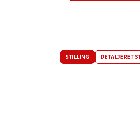
STILLING
DETALJERET S