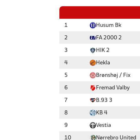
1
Husum Bk
2
FA 2000 2
3
HIK 2
4
Hekla
5
Brønshøj / Fix
6
Fremad Valby
7
B.93 3
8
KB 4
9
Vestia
10
Nørrebro United