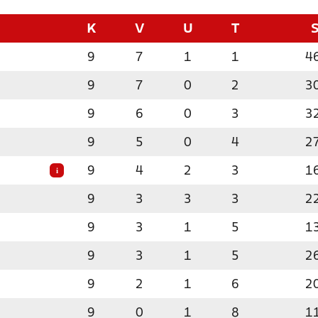
K
V
U
T
9
7
1
1
4
9
7
0
2
3
9
6
0
3
3
9
5
0
4
2
9
4
2
3
1
i
9
3
3
3
2
9
3
1
5
1
9
3
1
5
2
9
2
1
6
2
9
0
1
8
1