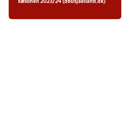
sæsonen 2023/24 (dbusjaelland.dk)