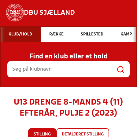
DBU SJÆLLAND
Hvad vil du søge efter?
KLUB/HOLD
RÆKKE
SPILLESTED
KAMP
INDHOLD OG NYHEDER
Find en klub eller et hold
STILLINGER, RESULTATER, KLUBBER OG
HOLD
U13 DRENGE 8-MANDS 4 (11)
EFTERÅR, PULJE 2 (2023)
STILLING
DETALJERET STILLING