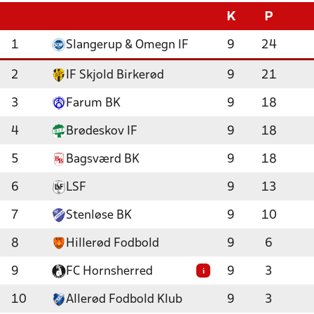
K
P
1
Slangerup & Omegn IF
9
24
2
IF Skjold Birkerød
9
21
3
Farum BK
9
18
4
Brødeskov IF
9
18
5
Bagsværd BK
9
18
6
LSF
9
13
7
Stenløse BK
9
10
8
Hillerød Fodbold
9
6
9
FC Hornsherred
9
3
i
10
Allerød Fodbold Klub
9
3