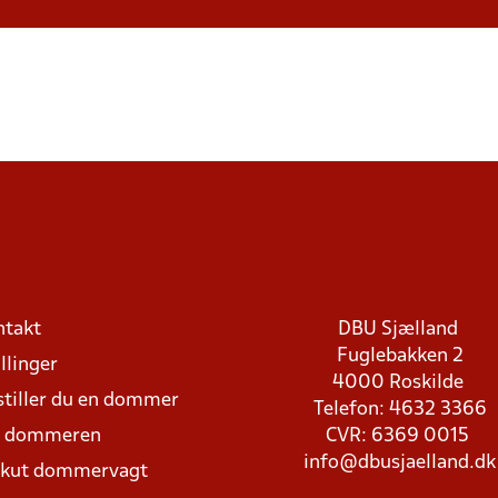
ntakt
DBU Sjælland
Fuglebakken 2
llinger
4000 Roskilde
stiller du en dommer
Telefon: 4632 3366
d dommeren
CVR: 6369 0015
info@dbusjaelland.dk
Akut dommervagt