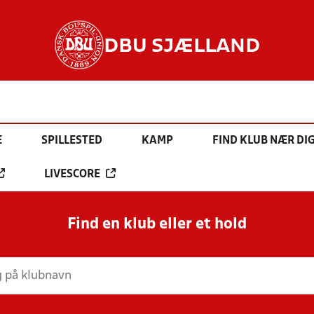
DBU SJÆLLAND
E
SPILLESTED
KAMP
FIND KLUB NÆR DI
LIVESCORE
Find en klub eller et hold