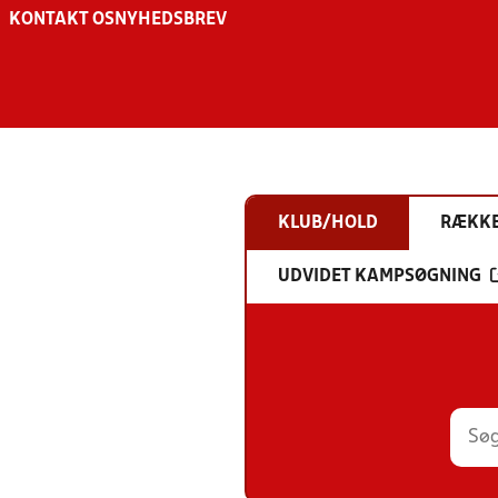
KONTAKT OS
NYHEDSBREV
KLUB/HOLD
RÆKK
UDVIDET KAMPSØGNING