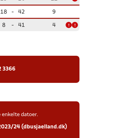
18
-
42
9
8
-
41
4
!
!
2 3366
e enkelte datoer.
 2023/24 (dbusjaelland.dk)