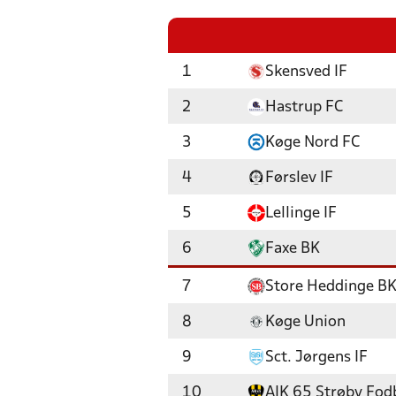
1
Skensved IF
2
Hastrup FC
3
Køge Nord FC
4
Førslev IF
5
Lellinge IF
6
Faxe BK
7
Store Heddinge B
8
Køge Union
9
Sct. Jørgens IF
10
AIK 65 Strøby Fod