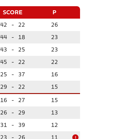
SCORE
P
42
-
22
26
44
-
18
23
43
-
25
23
45
-
22
22
25
-
37
16
29
-
22
15
16
-
27
15
26
-
29
13
31
-
39
12
23
-
26
11
!