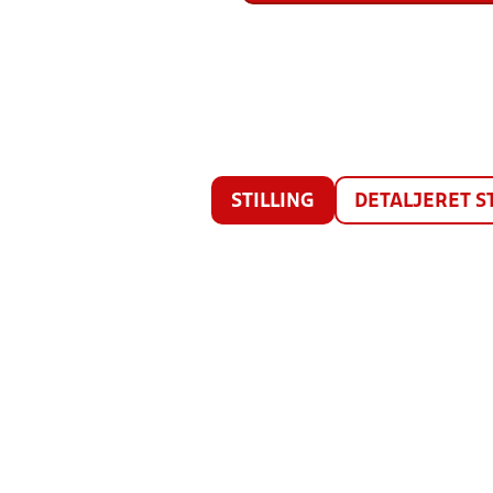
STILLING
DETALJERET S