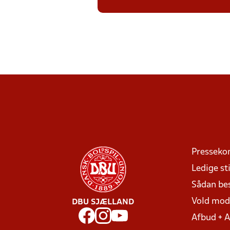
Presseko
Ledige sti
Sådan be
Vold mo
DBU SJÆLLAND
Afbud + 