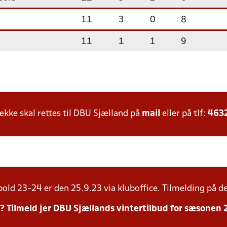
11
3
0
8
11
1
1
9
ke skal rettes til DBU Sjælland på
mail
eller på tlf:
463
bold 23-24 er den 25.9.23 via kluboffice. Tilmelding på d
r? Tilmeld jer DBU Sjællands vintertilbud for sæsonen