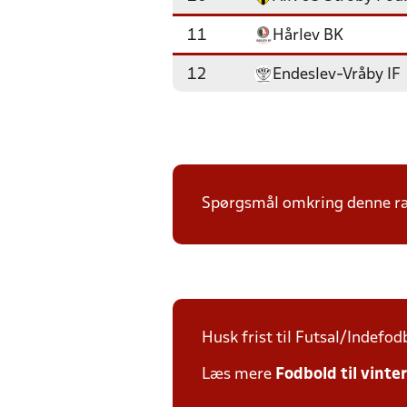
11
Hårlev BK
12
Endeslev-Vråby IF
Spørgsmål omkring denne ræk
Husk frist til Futsal/Indefod
Læs mere
Fodbold til vinte