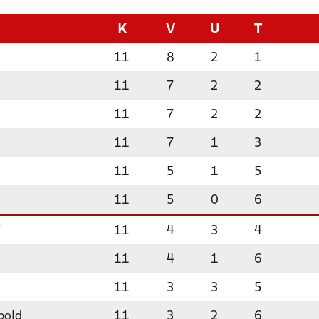
K
V
U
T
11
8
2
1
11
7
2
2
11
7
2
2
11
7
1
3
11
5
1
5
11
5
0
6
K
11
4
3
4
11
4
1
6
11
3
3
5
bold
11
3
2
6