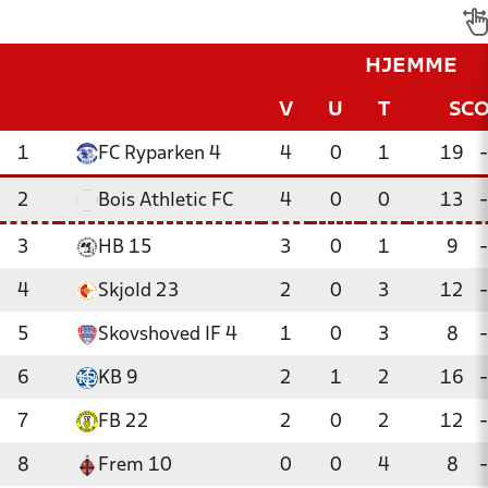
HJEMME
V
U
T
SC
1
FC Ryparken 4
4
0
1
19
-
2
Bois Athletic FC
4
0
0
13
-
3
HB 15
3
0
1
9
-
4
Skjold 23
2
0
3
12
-
5
Skovshoved IF 4
1
0
3
8
-
6
KB 9
2
1
2
16
-
7
FB 22
2
0
2
12
-
8
Frem 10
0
0
4
8
-