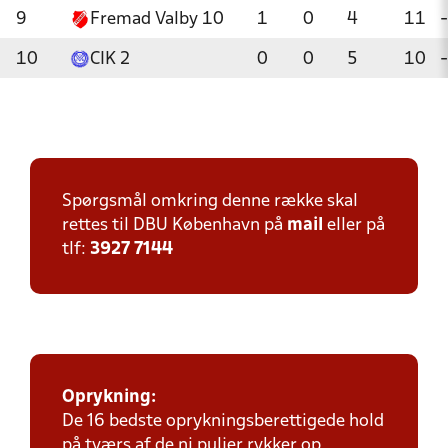
9
Fremad Valby 10
1
0
4
11
-
10
CIK 2
0
0
5
10
-
Spørgsmål omkring denne række skal
rettes til DBU København på
mail
eller på
tlf:
3927 7144
Oprykning:
De 16 bedste oprykningsberettigede hold
på tværs af de ni puljer rykker op.