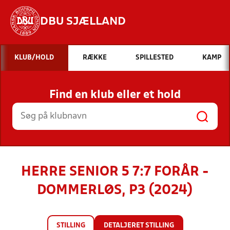
DBU SJÆLLAND
Hvad vil du søge efter?
KLUB/HOLD
RÆKKE
SPILLESTED
KAMP
INDHOLD OG NYHEDER
Find en klub eller et hold
STILLINGER, RESULTATER, KLUBBER OG
HOLD
HERRE SENIOR 5 7:7 FORÅR -
DOMMERLØS, P3 (2024)
STILLING
DETALJERET STILLING