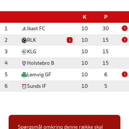
K
P
1
Ikast FC
10
30
!
2
RLK
10
15
i
!
3
KLG
10
15
4
Holstebro B
10
15
5
Lemvig GF
10
6
!
6
Sunds IF
10
5
Spørgsmål omkring denne række skal