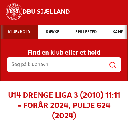
DBU SJÆLLAND
Hvad vil du søge efter?
KLUB/HOLD
RÆKKE
SPILLESTED
KAMP
INDHOLD OG NYHEDER
Find en klub eller et hold
STILLINGER, RESULTATER, KLUBBER OG
HOLD
U14 DRENGE LIGA 3 (2010) 11:11
- FORÅR 2024, PULJE 624
(2024)