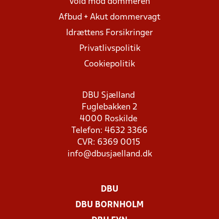
Vold mod dommeren
Afbud + Akut dommervagt
Idrættens Forsikringer
Privatlivspolitik
Cookiepolitik
DBU Sjælland
Fuglebakken 2
4000 Roskilde
Telefon: 4632 3366
CVR: 6369 0015
info@dbusjaelland.dk
DBU
DBU BORNHOLM