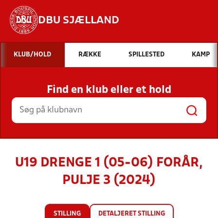
DBU SJÆLLAND
Hvad vil du søge efter?
KLUB/HOLD
RÆKKE
SPILLESTED
KAMP
INDHOLD OG NYHEDER
Find en klub eller et hold
STILLINGER, RESULTATER, KLUBBER OG
HOLD
U19 DRENGE 1 (05-06) FORÅR,
PULJE 3 (2024)
STILLING
DETALJERET STILLING