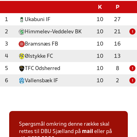
K
P
1
Ukabuni IF
10
27
2
Himmelev-Veddelev BK
10
21
!
3
Bramsnæs FB
10
16
4
Ølstykke FC
10
13
5
TFC Odsherred
10
8
!
6
Vallensbæk IF
10
2
!
Spørgsmål omkring denne række skal
rettes til DBU Sjælland på
mail
eller på