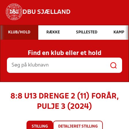
DBU SJÆLLAND
Hvad vil du søge efter?
KLUB/HOLD
RÆKKE
SPILLESTED
KAMP
INDHOLD OG NYHEDER
Find en klub eller et hold
STILLINGER, RESULTATER, KLUBBER OG
HOLD
8:8 U13 DRENGE 2 (11) FORÅR,
PULJE 3 (2024)
STILLING
DETALJERET STILLING