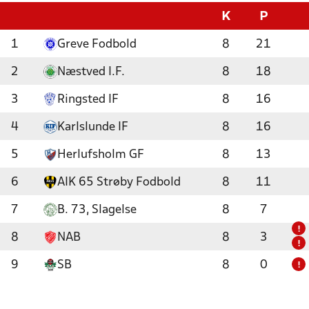
K
P
1
Greve Fodbold
8
21
2
Næstved I.F.
8
18
3
Ringsted IF
8
16
4
Karlslunde IF
8
16
5
Herlufsholm GF
8
13
6
AIK 65 Strøby Fodbold
8
11
7
B. 73, Slagelse
8
7
!
8
NAB
8
3
!
9
SB
8
0
!